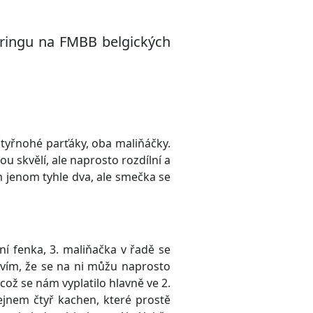
öringu na FMBB belgických
čtyřnohé parťáky, oba maliňáčky.
ou skvělí, ale naprosto rozdílní a
m jenom tyhle dva, ale smečka se
ní fenka, 3. maliňačka v řadě se
 vím, že se na ni můžu naprosto
 což se nám vyplatilo hlavně ve 2.
hejnem čtyř kachen, které prostě