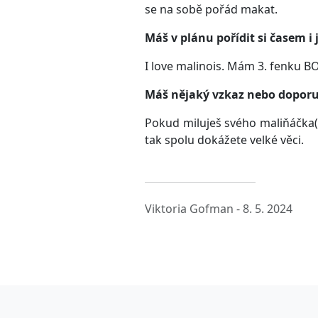
se na sobě pořád makat.
Máš v plánu pořídit si časem i
I love malinois. Mám 3. fenku B
Máš nějaký vzkaz nebo doporuč
Pokud miluješ svého maliňáčka(
tak spolu dokážete velké věci.
Viktoria Gofman -
8. 5. 2024