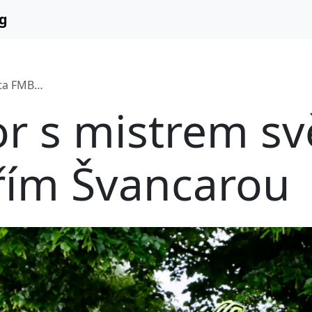
g
 Švancarou
r s mistrem sv
řím Švancarou