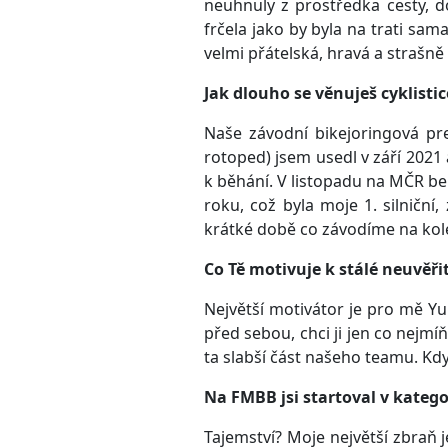
neuhnuly z prostředka cesty, d
frčela jako by byla na trati sam
velmi přátelská, hravá a strašně 
Jak dlouho se věnuješ cyklisti
Naše závodní bikejoringová pre
rotoped) jsem usedl v září 2021 
k běhání. V listopadu na MČR belg
roku, což byla moje 1. silničn
krátké době co závodíme na kole
Co Tě motivuje k stálé neuvě
Největší motivátor je pro mě Yu
před sebou, chci ji jen co nejmí
ta slabší část našeho teamu. Kdy
Na FMBB jsi startoval v katego
Tajemství? Moje největší zbraň 