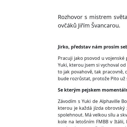
Rozhovor s mistrem světa
ovčáků Jiřím Švancarou.
Jirko, představ nám prosím se
Pracuji jako psovod u vojenské 
Yuki, kterou jsem si vychoval od 
to jak povahově, tak pracovně, 
bude rozrůstat, protože Pito už
Se kterým pejskem momentálně 
Závodím s Yuki de Alphaville Bo
kterou je každá jízda obrovský
spolehnout. Má velkou sílu a skvě
kole na letošním FMBB v Itálii,