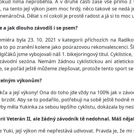
okud nima neproběhla. A v druhé části zase vše přímo z t
a, na tento její výkon jsem moc hrdý, něco takové se nedá j
nenáročná. Dělat s ní cokoli je prostě radost a já si to moc 
ce a jak dlouho závodíš i se psem?
miéra byla 23. 10. 2021 v kategorii příchozích na Radík
a to po zranění kolene jako poúrazovou rekonvalescenci. Šl
ičáků jsme vybojovali náš 1. bikejoringový titul. Cyklistice,
í, závodní sezóna. Nemám žádnou cyklistickou ani atletick
, se pořád ještě můžeme zlepšovat, protože tento sport se 
řitelným výkonům?
kča a její výkony! Ona do toho jde vždy na 100% jak v závo
ň brzdit. Aby se to podařilo, potřebuji na sobě ještě hodně
by měla Yukinka za sebou lepšího cyklistu, dokázala by nesk
rii Veterán II, ale žádný závodník tě nedohnal. Máš nějak
je Yuki, její výkon mě nepřestává udivovat. Pravda je, že 