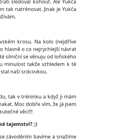
rati sledoval kohout. Ale Yukča
en tak natrénovat. Jinak je Yukča
užívám.
ovském krosu. Na kolo (nejdříve
o hlavně o co nejrychlejší návrat
 té silniční se věnuju od loňského
ou minulost takže vzhledem k té
stal naší srdcovkou.
du, tak v tréninku a když ji mám
 makat. Moc dobře vím, že já jsem
utečné věci!!!
é tajemství? ;)
mi se závoděním bavíme a snažíme