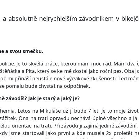
 a absolutně nejrychlejším závodníkem v bikej
be a svou smečku.
policie. Je to skvělá práce, kterou mám moc rád. Mám dva 
štěňátka a Pita, který se ke mě dostal jako roční pes. Oba js
což mi přináší neustále nové výcvikové zkušenosti. Teď má
 se pomalu bude chystat na odpočinek.
závodíš? Jak je starý a jaký je?
hemia. Letos na Mikuláše už jí bude 7 let. Je to moje život
 zážitek. Ona na trati opravdu nechává úplně všechno a já
lou orientaci na trati. Při závodu ji zajímá jedině závodění,
 kdy jsme startovali jako první a kde musela 2x proletět 